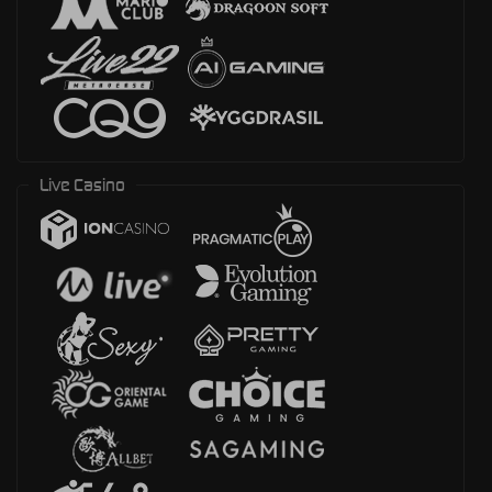
Live Casino