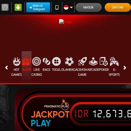
Main di
MASUK
DAFTAR
Telegram
HOT
SLOTS
LIVE
RACE
TOGEL
OLAHRAGA
CRASH
ARCADE
POKER
E-
SABUN
GAMES
CASINO
GAME
SPORTS
AYAM
IDR
12,673,
JACKPOT
PLAY