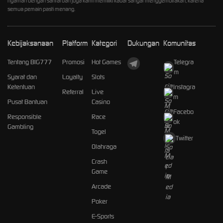
nyaman dengan santai dan juga kami memiliki kabar sangat menggembirakan, karena
semua pemain pasti menang.
Kebijaksanaan
Platform
Kategori
Dukungan
Komunitas
Tentang BIG777
Promosi
Hot Games
Telegra
m
Syarat dan
Loyalty
Slots
Ketentuan
Instagra
Referral
Live
m
Pusat Bantuan
Casino
Facebo
Responsible
Race
ok
Gambling
Togel
Twitter
Olahraga
Crash
Game
Arcade
Poker
E-Sports