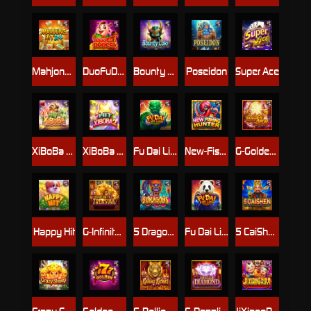
Mahjong Hit 2+
DuoFuDuoCai
Bounty Loki
Poseidon
Super Ace
XiBoBa Hit
XiBoBa Hit2
Fu Dai Lian Lian-Dragon
New-Fishing Hunter
G-GoldenDrum
Happy Hit
G-InfiniteTreasure
5 Dragons(H5)
Fu Dai Lian Lian-Panda
5 CaiShen(H5)