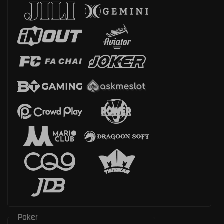
Poker