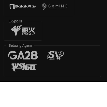
E-Sports
Sabung Ayam